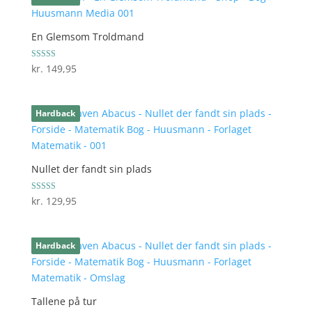
En Glemsom Troldmand
Vurderet
kr.
149,95
5.00
ud af 5
Hardback
Nullet der fandt sin plads
Vurderet
kr.
129,95
5.00
ud af 5
Hardback
Tallene på tur