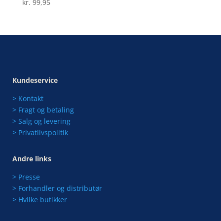
kr.
99,95
Vurderet
3.67
ud af 5
Kundeservice
> Kontakt
> Fragt og betaling
> Salg og levering
> Privatlivspolitik
Andre links
> Presse
> Forhandler og distributør
> Hvilke butikker