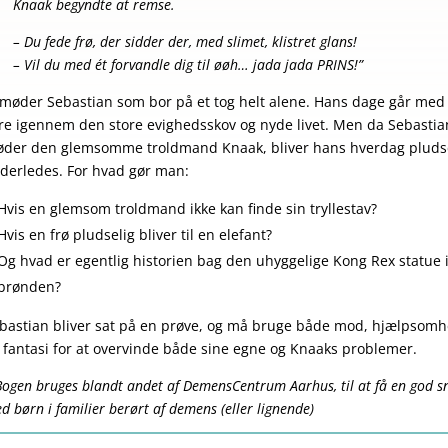
Knaak begyndte at remse.
– Du fede frø, der sidder der, med slimet, klistret glans!
– Vil du med ét forvandle dig til øøh… jada jada PRINS!”
 møder Sebastian som bor på et tog helt alene. Hans dage går med 
re igennem den store evighedsskov og nyde livet. Men da Sebastia
der den glemsomme troldmand Knaak, bliver hans hverdag pluds
derledes. For hvad gør man:
Hvis en glemsom troldmand ikke kan finde sin tryllestav?
Hvis en frø pludselig bliver til en elefant?
Og hvad er egentlig historien bag den uhyggelige Kong Rex statue 
brønden?
bastian bliver sat på en prøve, og må bruge både mod, hjælpsom
 fantasi for at overvinde både sine egne og Knaaks problemer.
Bogen bruges blandt andet af DemensCentrum Aarhus, til at få en god s
d børn i familier berørt af demens (eller lignende)