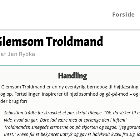
Forside
Glemsom Troldmand
 af Jan Rybka
Handling
 Glemsom Troldmand er en ny eventyrlig børnebog til højtlæsning 
 og op, Fortællingen inspirerer til hjælpsomhed og gå-på-mod – og 
 der brug for!
Sebastian trådte forskrækket et par skridt tilbage. “Ok, du virker til a
vide, hvad du gør. Bare lad være med at sprænge den i luften!”
Troldmanden smøgede ærmerne op på skjorten og sagde: “Jeg garant
intet.” Frøen fik et bekymret udtryk og gav et halvkvalt kvæk fra sig, i