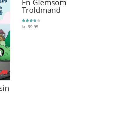
En Glemsom
Troldmand
kr.
99,95
Vurderet
3.67
ud af 5
sin