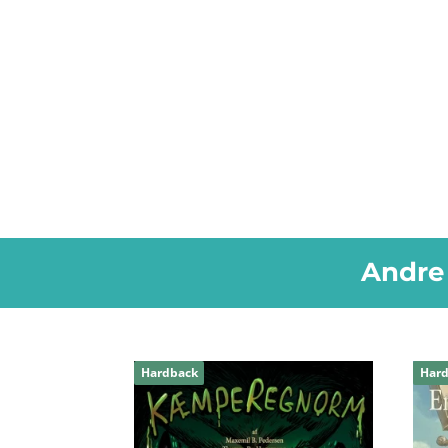
Andre 
Relaterede varer
Hardback
Har