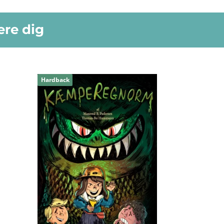
ere dig
Hardback