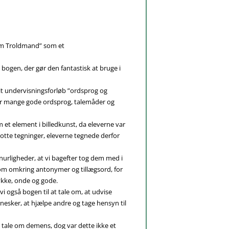
om Troldmand” som et
 bogen, der gør den fantastisk at bruge i
it undervisningsforløb ”ordsprog og
er mange gode ordsprog, talemåder og
et element i billedkunst, da eleverne var
tte tegninger, eleverne tegnede derfor
nurligheder, at vi bagefter tog dem med i
om omkring antonymer og tillægsord, for
tykke, onde og gode.
vi også bogen til at tale om, at udvise
esker, at hjælpe andre og tage hensyn til
t tale om demens, dog var dette ikke et