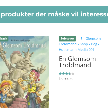
produkter der måske vil interess
dback
Softcover
En Glemsom
Troldmand
kr.
99,95
Vurderet
3.67
ud af 5