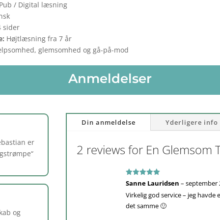
Pub / Digital læsning
nsk
4 sider
e:
Højtlæsning fra 7 år
ælpsomhed, glemsomhed og gå-på-mod
Anmeldelser
Din anmeldelse
Yderligere info
ebastian er
2 reviews for
En Glemsom 
ngstrømpe
“
Vurderet
5
Sanne Lauridsen
–
september 
ud af 5
Virkelig god service – jeg havde 
det samme 🙂
skab og