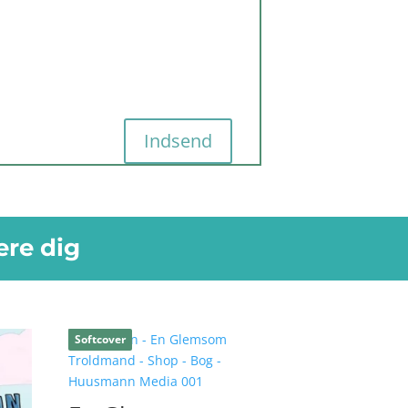
Indsend
ere dig
Softcover