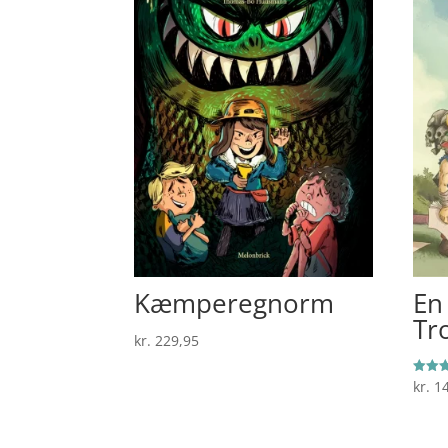
Kæmperegnorm
En
Tr
kr.
229,95
kr.
14
Vurder
5.00
ud af 