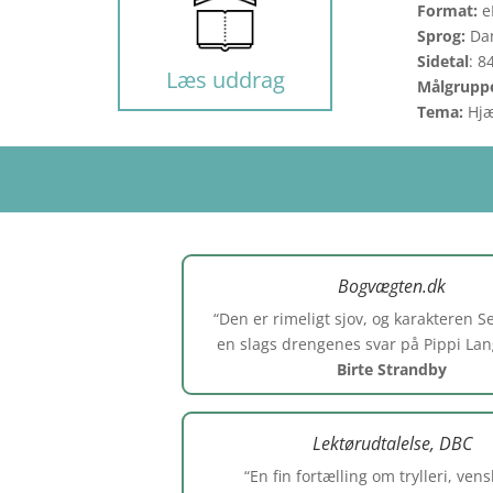
Format:
e
Sprog:
Da
Sidetal
: 8
Læs uddrag
Målgrupp
Tema:
Hj
Bogvægten.dk
“
Den er rimeligt sjov, og karakteren S
en slags drengenes svar på Pippi La
Birte Strandby
Lektørudtalelse, DBC
“En fin fortælling om trylleri, ven