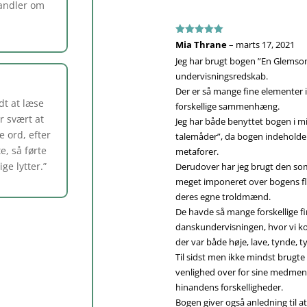
andler om
Vurderet
5
Mia Thrane
–
marts 17, 2021
ud af 5
Jeg har brugt bogen ”En Glems
undervisningsredskab.
Der er så mange fine elementer i
odt at læse
forskellige sammenhæng.
r svært at
Jeg har både benyttet bogen i m
e ord, efter
talemåder”, da bogen indehold
e, så førte
metaforer.
ige lytter
.”
Derudover har jeg brugt den som 
meget imponeret over bogens flo
deres egne troldmænd.
De havde så mange forskellige fi
danskundervisningen, hvor vi k
der var både høje, lave, tynde, 
Til sidst men ikke mindst brugte 
venlighed over for sine medmenn
hinandens forskelligheder.
Bogen giver også anledning til a