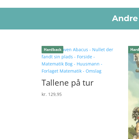
Andre 
Relaterede varer
Hardback
Har
Tallene på tur
kr.
129,95