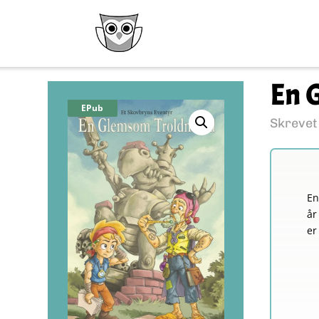
En 
EPub
Skrevet
En
år
er