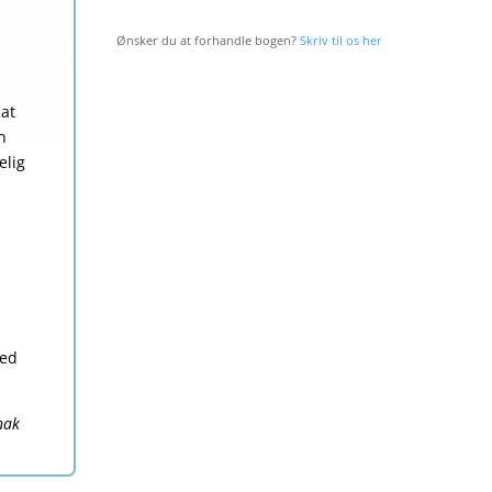
Ønsker du at forhandle bogen?
Skriv til os her
at
n
elig
i
hed
nak