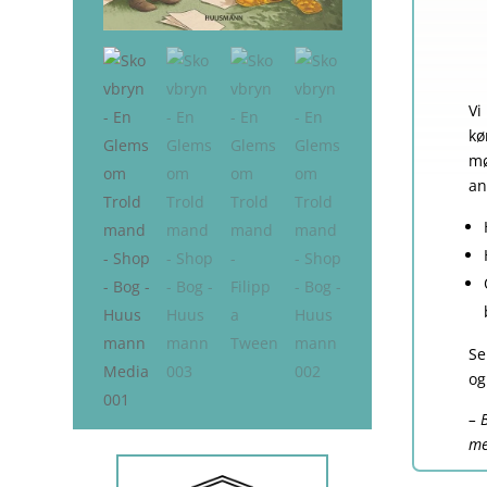
Vi
kø
mø
an
Se
og
– 
me