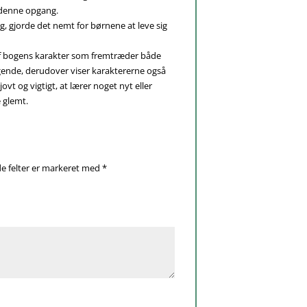
 denne opgang.
, gjorde det nemt for børnene at leve sig
af bogens karakter som fremtræder både
legende, derudover viser karaktererne også
vt og vigtigt, at lærer noget nyt eller
 glemt.
e felter er markeret med
*