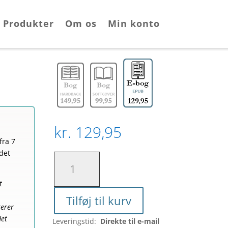
Produkter
Om os
Min konto
kr.
129,95
fra 7
det
En
Glemsom
Troldmand
t
antal
Tilføj til kurv
erer
det
Leveringstid:
Direkte til e-mail