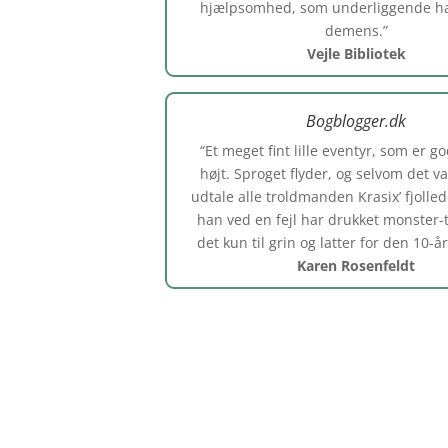
hjælpsomhed, som underliggende h
demens.”
Vejle Bibliotek
Bogblogger.dk
“E
t meget fint lille eventyr, som er g
højt. Sproget flyder, og selvom det va
udtale alle troldmanden Krasix’ fjolled
han ved en fejl har drukket monster-t
det kun til grin og latter for den 10-år
Karen Rosenfeldt