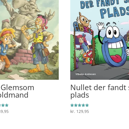
 Glemsom
Nullet der fandt 
oldmand
plads
9,95
kr.
129,95
et
Vurderet
5.00
5
ud af 5